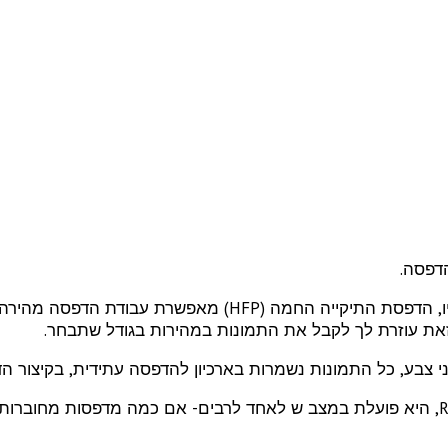
דפסה.
ה HFP הוא מענה לצרכים של הצלמים באתר הצילום או בסטודיו, הד
את עוזרת לך לקבל את התמונות במהירות בגודל שתבחר.
י צבע, כל התמונות נשמרות בארכיון להדפסה עתידית, בקיצור ה
ה HFP v2.1.2.4 תומך כעת ב RX1, DS80,DS40'DS620,DS80DXD, היא פועלת במצב ש לאחד לר